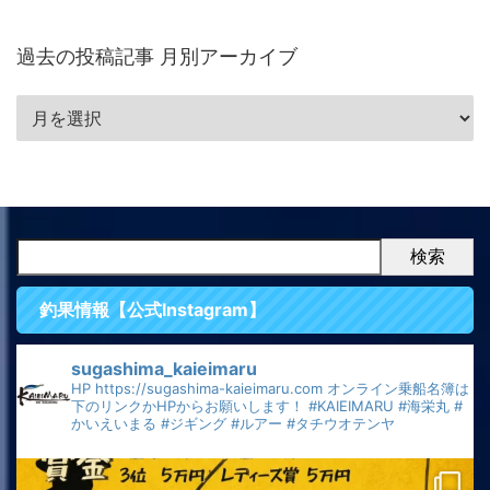
過去の投稿記事 月別アーカイブ
検索
釣果情報【公式Instagram】
sugashima_kaieimaru
HP
https://sugashima-kaieimaru.com
オンライン乗船名簿は
下のリンクかHPからお願いします！
#KAIEIMARU
#海栄丸
#
かいえいまる
#ジギング
#ルアー
#タチウオテンヤ