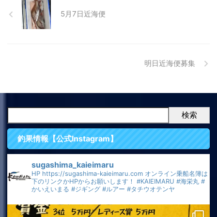
5月7日近海便
明日近海便募集
検索
釣果情報【公式Instagram】
sugashima_kaieimaru
HP
https://sugashima-kaieimaru.com
オンライン乗船名簿は
下のリンクかHPからお願いします！
#KAIEIMARU
#海栄丸
#
かいえいまる
#ジギング
#ルアー
#タチウオテンヤ