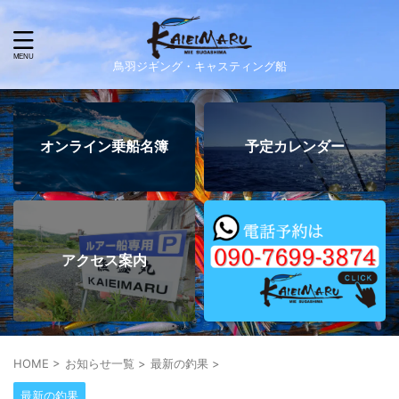
鳥羽ジギング・キャスティング船
オンライン乗船名簿
予定カレンダー
アクセス案内
HOME
>
お知らせ一覧
>
最新の釣果
>
最新の釣果