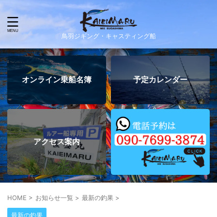
鳥羽ジギング・キャスティング船
オンライン乗船名簿
予定カレンダー
アクセス案内
HOME
>
お知らせ一覧
>
最新の釣果
>
最新の釣果