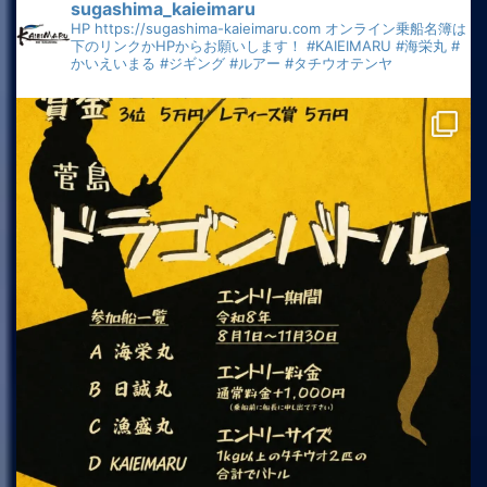
sugashima_kaieimaru
HP
https://sugashima-kaieimaru.com
オンライン乗船名簿は
下のリンクかHPからお願いします！
#KAIEIMARU
#海栄丸
#
かいえいまる
#ジギング
#ルアー
#タチウオテンヤ