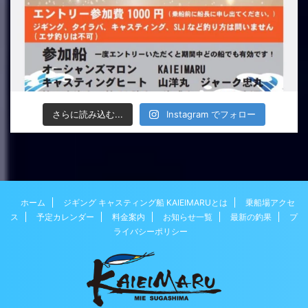
さらに読み込む...
Instagram でフォロー
ホーム
ジギング キャスティング船 KAIEIMARUとは
乗船場アクセ
ス
予定カレンダー
料金案内
お知らせ一覧
最新の釣果
プ
ライバシーポリシー