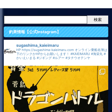
検索
釣果情報【公式Instagram】
sugashima_kaieimaru
HP
https://sugashima-kaieimaru.com
オンライン乗船名簿は
下のリンクかHPからお願いします！
#KAIEIMARU
#海栄丸
#
かいえいまる
#ジギング
#ルアー
#タチウオテンヤ