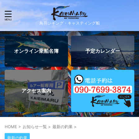
鳥羽ジギング・キャスティング船
オンライン乗船名簿
予定カレンダー
アクセス案内
HOME
>
お知らせ一覧
>
最新の釣果
>
最新の釣果