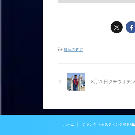
-
最新の釣果
8月25日タチウオテ
ホーム
ジギング キャスティング船 KAIE