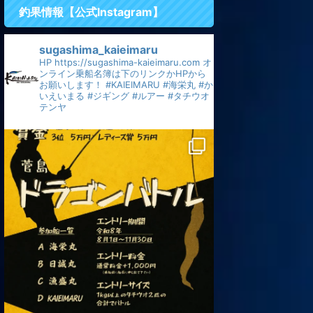
釣果情報【公式Instagram】
sugashima_kaieimaru
HP
https://sugashima-kaieimaru.com
オ
ンライン乗船名簿は下のリンクかHPから
お願いします！
#KAIEIMARU
#海栄丸
#か
いえいまる
#ジギング
#ルアー
#タチウオ
テンヤ