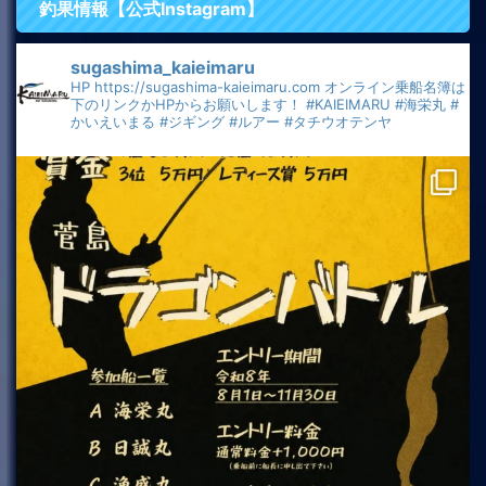
釣果情報【公式Instagram】
sugashima_kaieimaru
HP
https://sugashima-kaieimaru.com
オンライン乗船名簿は
下のリンクかHPからお願いします！
#KAIEIMARU
#海栄丸
#
かいえいまる
#ジギング
#ルアー
#タチウオテンヤ