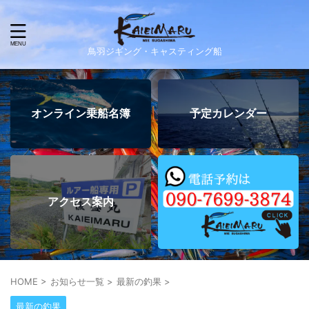
鳥羽ジギング・キャスティング船
オンライン乗船名簿
予定カレンダー
アクセス案内
HOME
>
お知らせ一覧
>
最新の釣果
>
最新の釣果