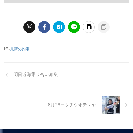
-
最新の釣果
明日近海乗り合い募集
6月26日タチウオテンヤ