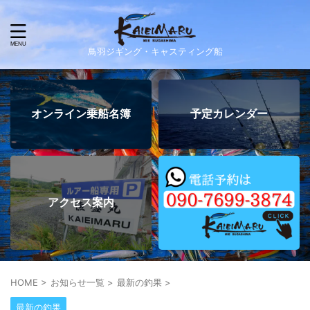
鳥羽ジギング・キャスティング船
オンライン乗船名簿
予定カレンダー
アクセス案内
HOME
>
お知らせ一覧
>
最新の釣果
>
最新の釣果