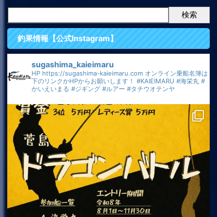
検索
釣果情報【公式Instagram】
sugashima_kaieimaru
HP
https://sugashima-kaieimaru.com
オンライン乗船名簿は
下のリンクかHPからお願いします！
#KAIEIMARU
#海栄丸
#
かいえいまる
#ジギング
#ルアー
#タチウオテンヤ