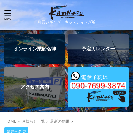
鳥羽ジギング・キャスティング船
オンライン乗船名簿
予定カレンダー
アクセス案内
HOME
>
お知らせ一覧
>
最新の釣果
>
最新の釣果