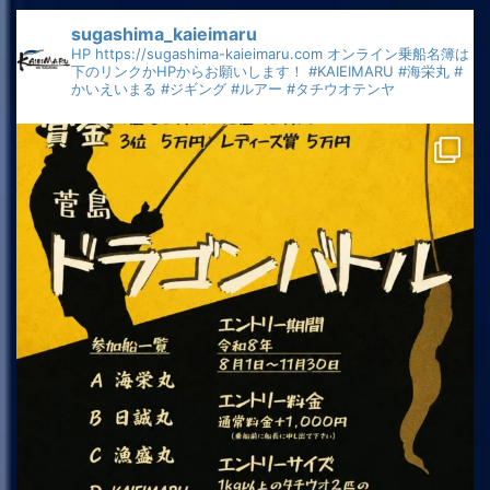
sugashima_kaieimaru
HP
https://sugashima-kaieimaru.com
オンライン乗船名簿は
下のリンクかHPからお願いします！
#KAIEIMARU
#海栄丸
#
かいえいまる
#ジギング
#ルアー
#タチウオテンヤ