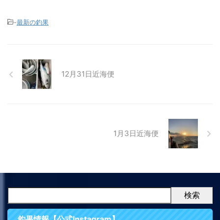
-
最新の釣果
12月31日近海便
1月3日近海便
検索
釣果情報【公式Instagram】