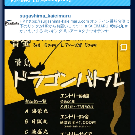
sugashima_kaieimaru
HP
https://sugashima-kaieimaru.com
オンライン乗船名簿は
下のリンクかHPからお願いします！
#KAIEIMARU
#海栄丸
#
かいえいまる
#ジギング
#ルアー
#タチウオテンヤ