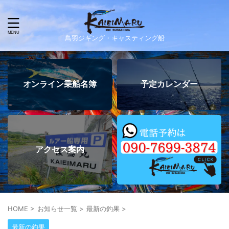
鳥羽ジギング・キャスティング船
オンライン乗船名簿
予定カレンダー
アクセス案内
HOME
>
お知らせ一覧
>
最新の釣果
>
最新の釣果