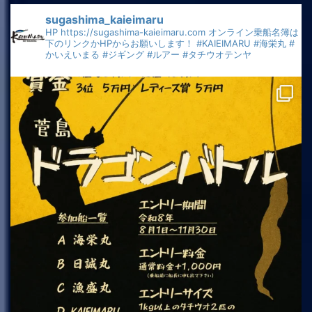
sugashima_kaieimaru
HP
https://sugashima-kaieimaru.com
オンライン乗船名簿は
下のリンクかHPからお願いします！
#KAIEIMARU
#海栄丸
#
かいえいまる
#ジギング
#ルアー
#タチウオテンヤ