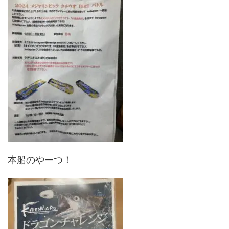
本船のやーつ！