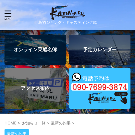
鳥羽ジギング・キャスティング船
オンライン乗船名簿
予定カレンダー
アクセス案内
HOME
>
お知らせ一覧
>
最新の釣果
>
最新の釣果