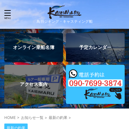
鳥羽ジギング・キャスティング船
オンライン乗船名簿
予定カレンダー
アクセス案内
HOME
>
お知らせ一覧
>
最新の釣果
>
最新の釣果