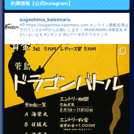
釣果情報【公式Instagram】
sugashima_kaieimaru
HP
https://sugashima-kaieimaru.com
オンライン乗船名簿は
下のリンクかHPからお願いします！
#KAIEIMARU
#海栄丸
#
かいえいまる
#ジギング
#ルアー
#タチウオテンヤ