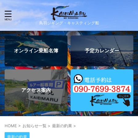
鳥羽ジギング・キャスティング船
オンライン乗船名簿
予定カレンダー
アクセス案内
HOME
>
お知らせ一覧
>
最新の釣果
>
最新の釣果