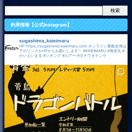
検索
釣果情報【公式Instagram】
sugashima_kaieimaru
HP
https://sugashima-kaieimaru.com
オンライン乗船名簿は
下のリンクかHPからお願いします！
#KAIEIMARU
#海栄丸
#
かいえいまる
#ジギング
#ルアー
#タチウオテンヤ