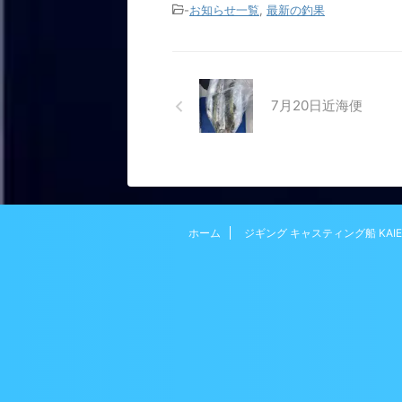
-
お知らせ一覧
,
最新の釣果
7月20日近海便
ホーム
ジギング キャスティング船 KAIE