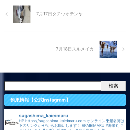
7月17日タチウオテンヤ
7月18日スルメイカ
検索
釣果情報【公式Instagram】
sugashima_kaieimaru
HP
https://sugashima-kaieimaru.com
オンライン乗船名簿は
下のリンクかHPからお願いします！
#KAIEIMARU
#海栄丸
#
かいえいまる
#ジギング
#ルアー
#タチウオテンヤ