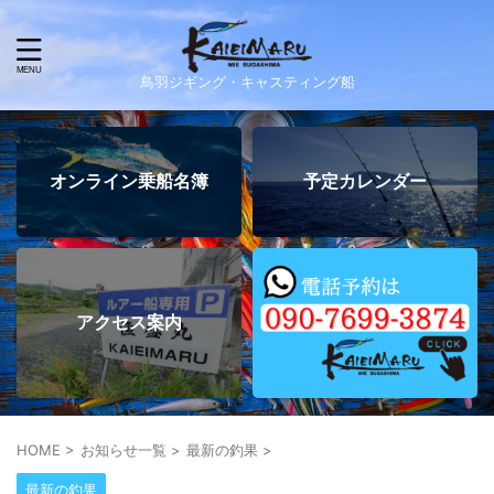
鳥羽ジギング・キャスティング船
オンライン乗船名簿
予定カレンダー
アクセス案内
HOME
>
お知らせ一覧
>
最新の釣果
>
最新の釣果