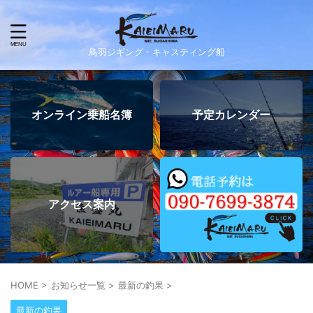
鳥羽ジギング・キャスティング船
オンライン乗船名簿
予定カレンダー
アクセス案内
HOME
>
お知らせ一覧
>
最新の釣果
>
最新の釣果