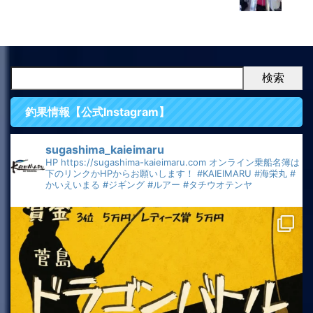
検索
釣果情報【公式Instagram】
sugashima_kaieimaru
HP
https://sugashima-kaieimaru.com
オンライン乗船名簿は
下のリンクかHPからお願いします！
#KAIEIMARU
#海栄丸
#
かいえいまる
#ジギング
#ルアー
#タチウオテンヤ