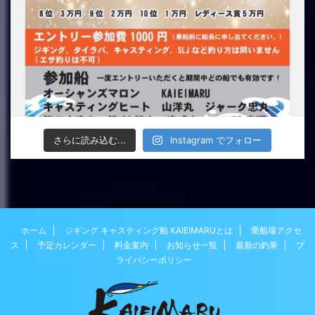
さらに読み込む...
Instagram でフォロー
ホーム
ジギング キャスティング船 KAIEIMARUとは
乗船場アクセ
ス
予定カレンダー
料金案内
お知らせ一覧
最新の釣果
プ
ライバシーポリシー