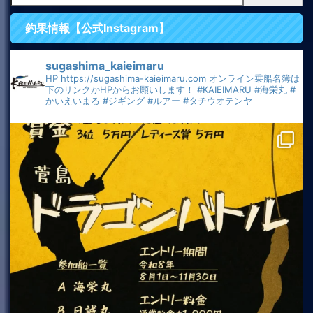
釣果情報【公式Instagram】
sugashima_kaieimaru
HP
https://sugashima-kaieimaru.com
オンライン乗船名簿は
下のリンクかHPからお願いします！
#KAIEIMARU
#海栄丸
#
かいえいまる
#ジギング
#ルアー
#タチウオテンヤ