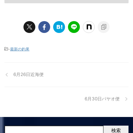
-
最新の釣果
6月26日近海便
6月30日パヤオ便
検索