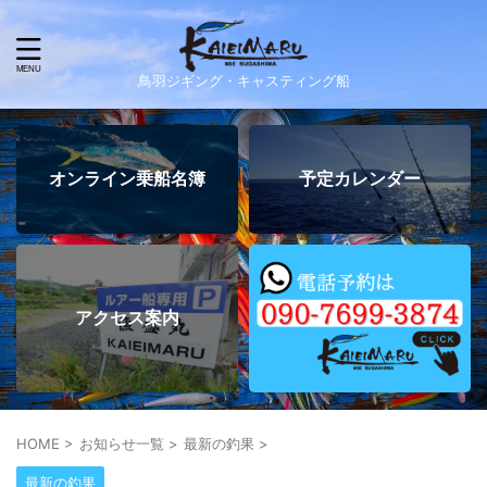
鳥羽ジギング・キャスティング船
オンライン乗船名簿
予定カレンダー
アクセス案内
HOME
>
お知らせ一覧
>
最新の釣果
>
最新の釣果