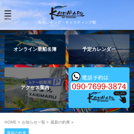
鳥羽ジギング・キャスティング船
オンライン乗船名簿
予定カレンダー
アクセス案内
HOME
>
お知らせ一覧
>
最新の釣果
>
最新の釣果