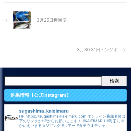
3月25日近海便
3月30.31日トンジギ
検索
釣果情報【公式Instagram】
sugashima_kaieimaru
HP
https://sugashima-kaieimaru.com
オンライン乗船名簿は
下のリンクかHPからお願いします！
#KAIEIMARU
#海栄丸
#
かいえいまる
#ジギング
#ルアー
#タチウオテンヤ