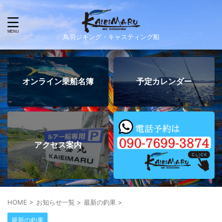
鳥羽ジギング・キャスティング船
オンライン乗船名簿
予定カレンダー
アクセス案内
HOME
>
お知らせ一覧
>
最新の釣果
>
最新の釣果