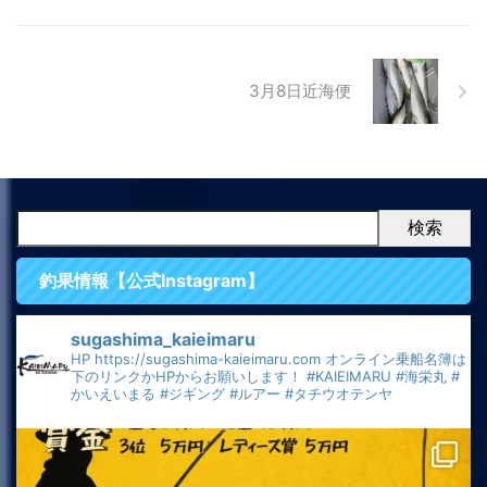
3月8日近海便
検索
釣果情報【公式Instagram】
sugashima_kaieimaru
HP
https://sugashima-kaieimaru.com
オンライン乗船名簿は
下のリンクかHPからお願いします！
#KAIEIMARU
#海栄丸
#
かいえいまる
#ジギング
#ルアー
#タチウオテンヤ