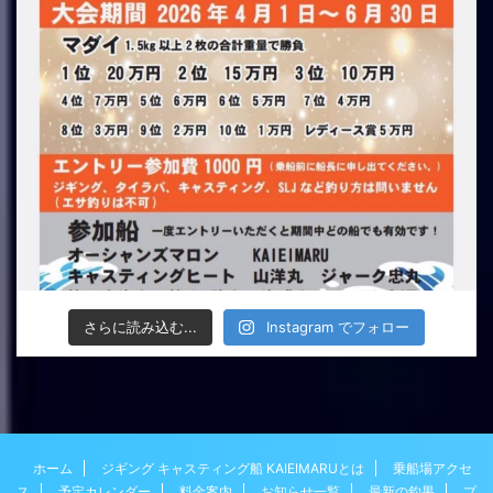
さらに読み込む...
Instagram でフォロー
ホーム
ジギング キャスティング船 KAIEIMARUとは
乗船場アクセ
ス
予定カレンダー
料金案内
お知らせ一覧
最新の釣果
プ