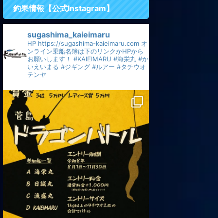
釣果情報【公式Instagram】
sugashima_kaieimaru
HP
https://sugashima-kaieimaru.com
オ
ンライン乗船名簿は下のリンクかHPから
お願いします！
#KAIEIMARU
#海栄丸
#か
いえいまる
#ジギング
#ルアー
#タチウオ
テンヤ