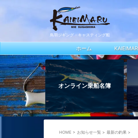
鳥羽ジギング・キャスティング船
ホーム
KAIEIM
オンライン乗船名簿
HOME
>
お知らせ一覧
>
最新の釣果
>