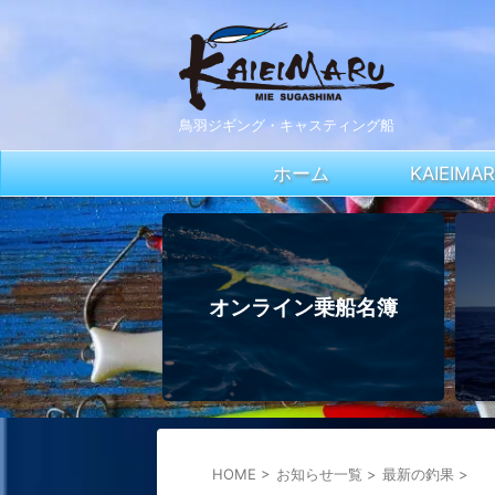
鳥羽ジギング・キャスティング船
ホーム
KAIEIM
オンライン乗船名簿
HOME
>
お知らせ一覧
>
最新の釣果
>