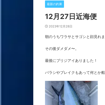
最新の釣果
12月27日近海便
2023年12月28日
朝のうちワラサとサゴシと顔見れま
その後ダメダメ〜。
最後にブリジアイありました！
バラシやブレイクもあって何とか船