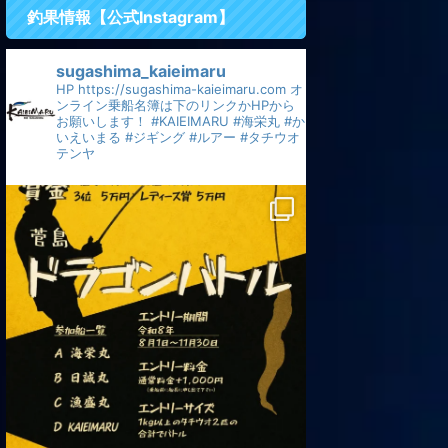
釣果情報【公式Instagram】
sugashima_kaieimaru
HP
https://sugashima-kaieimaru.com
オ
ンライン乗船名簿は下のリンクかHPから
お願いします！
#KAIEIMARU
#海栄丸
#か
いえいまる
#ジギング
#ルアー
#タチウオ
テンヤ