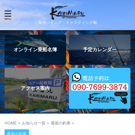
鳥羽ジギング・キャスティング船
オンライン乗船名簿
予定カレンダー
アクセス案内
HOME
>
お知らせ一覧
>
最新の釣果
>
最新の釣果