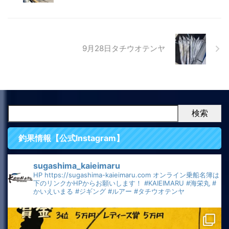
9月28日タチウオテンヤ
検索
釣果情報【公式Instagram】
sugashima_kaieimaru
HP
https://sugashima-kaieimaru.com
オンライン乗船名簿は
下のリンクかHPからお願いします！
#KAIEIMARU
#海栄丸
#
かいえいまる
#ジギング
#ルアー
#タチウオテンヤ