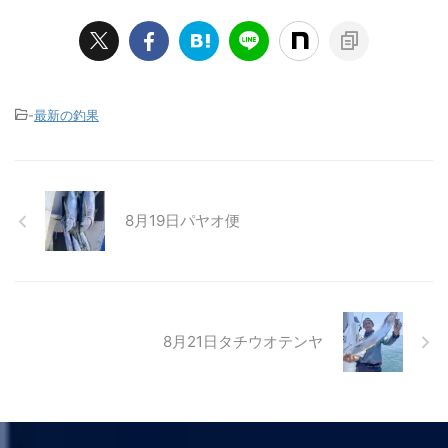
-
最新の釣果
8月19日パヤオ便
8月21日タチウオテンヤ