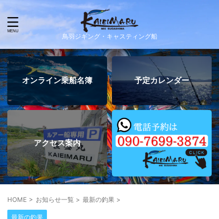
鳥羽ジギング・キャスティング船
オンライン乗船名簿
予定カレンダー
アクセス案内
HOME
>
お知らせ一覧
>
最新の釣果
>
最新の釣果