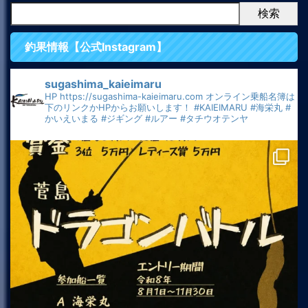
検索
釣果情報【公式Instagram】
sugashima_kaieimaru
HP
https://sugashima-kaieimaru.com
オンライン乗船名簿は
下のリンクかHPからお願いします！
#KAIEIMARU
#海栄丸
#
かいえいまる
#ジギング
#ルアー
#タチウオテンヤ