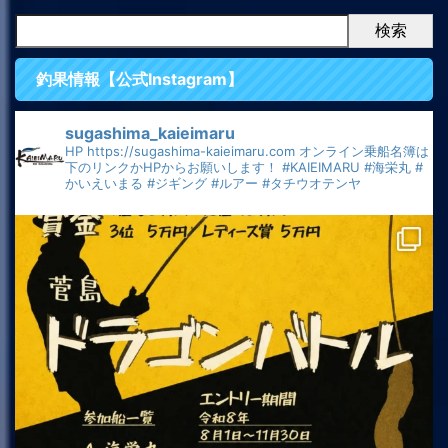
検索
釣果情報【公式Instagram】
sugashima_kaieimaru
HP
https://sugashima-kaieimaru.com
オンライン乗船名簿は
下のリンクかHPからお願いします！
#KAIEIMARU
#海栄丸
#
かいえいまる
#ジギング
#ルアー
#タチウオテンヤ