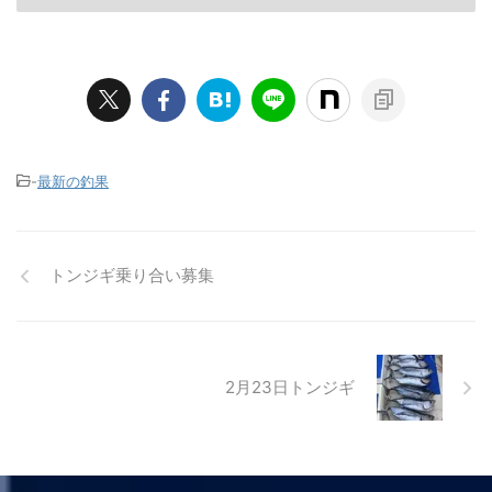
-
最新の釣果
トンジギ乗り合い募集
2月23日トンジギ