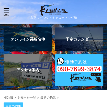
鳥羽ジギング・キャスティング船
オンライン乗船名簿
予定カレンダー
アクセス案内
HOME
>
お知らせ一覧
>
最新の釣果
>
最新の釣果