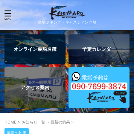
鳥羽ジギング・キャスティング船
オンライン乗船名簿
予定カレンダー
アクセス案内
HOME
>
お知らせ一覧
>
最新の釣果
>
最新の釣果