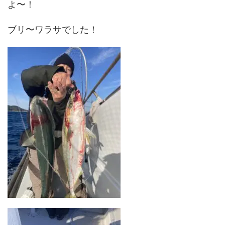
よ〜！
ブリ〜ワラサでした！