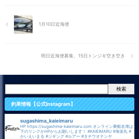
1月10日近海便
明日近海便募集、15日トンジギ空き空き
検索
釣果情報【公式Instagram】
sugashima_kaieimaru
HP
https://sugashima-kaieimaru.com
オンライン乗船名簿は
下のリンクかHPからお願いします！
#KAIEIMARU
#海栄丸
#
かいえいまる
#ジギング
#ルアー
#タチウオテンヤ