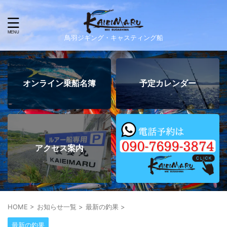
鳥羽ジギング・キャスティング船
オンライン乗船名簿
予定カレンダー
アクセス案内
HOME
>
お知らせ一覧
>
最新の釣果
>
最新の釣果