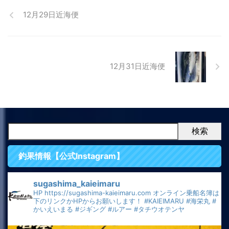
12月29日近海便
12月31日近海便
検索
釣果情報【公式Instagram】
sugashima_kaieimaru
HP
https://sugashima-kaieimaru.com
オンライン乗船名簿は
下のリンクかHPからお願いします！
#KAIEIMARU
#海栄丸
#
かいえいまる
#ジギング
#ルアー
#タチウオテンヤ