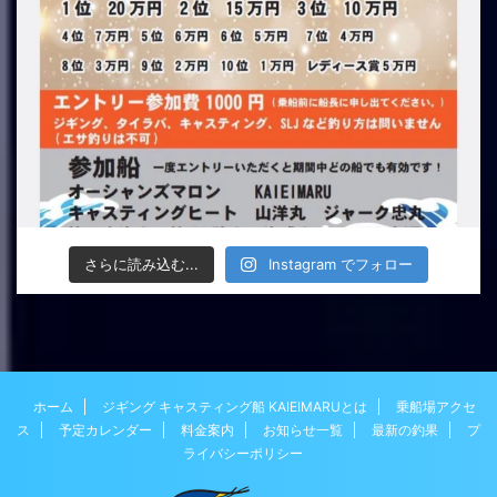
さらに読み込む...
Instagram でフォロー
ホーム
ジギング キャスティング船 KAIEIMARUとは
乗船場アクセ
ス
予定カレンダー
料金案内
お知らせ一覧
最新の釣果
プ
ライバシーポリシー