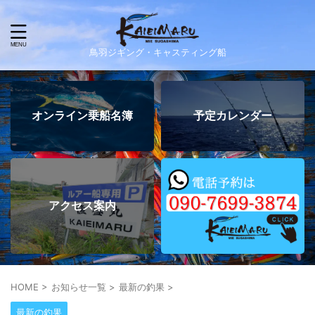
鳥羽ジギング・キャスティング船
オンライン乗船名簿
予定カレンダー
アクセス案内
HOME
>
お知らせ一覧
>
最新の釣果
>
最新の釣果