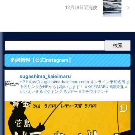
12月18日近海便
検索
釣果情報【公式Instagram】
sugashima_kaieimaru
HP
https://sugashima-kaieimaru.com
オンライン乗船名簿は
下のリンクかHPからお願いします！
#KAIEIMARU
#海栄丸
#
かいえいまる
#ジギング
#ルアー
#タチウオテンヤ