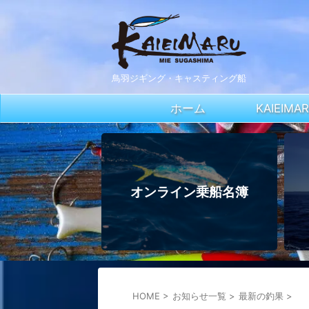
鳥羽ジギング・キャスティング船
ホーム
KAIEIM
オンライン乗船名簿
HOME
>
お知らせ一覧
>
最新の釣果
>