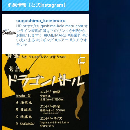
釣果情報【公式Instagram】
sugashima_kaieimaru
HP
https://sugashima-kaieimaru.com
オ
ンライン乗船名簿は下のリンクかHPから
お願いします！
#KAIEIMARU
#海栄丸
#か
いえいまる
#ジギング
#ルアー
#タチウオ
テンヤ