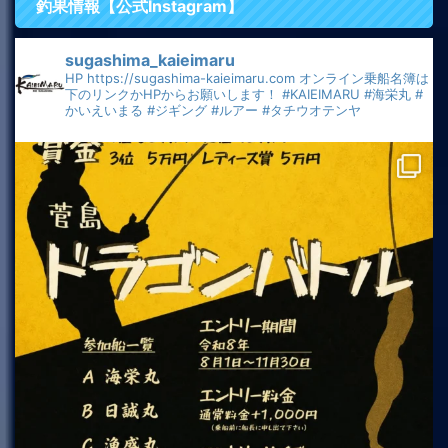
釣果情報【公式Instagram】
sugashima_kaieimaru
HP
https://sugashima-kaieimaru.com
オンライン乗船名簿は
下のリンクかHPからお願いします！
#KAIEIMARU
#海栄丸
#
かいえいまる
#ジギング
#ルアー
#タチウオテンヤ