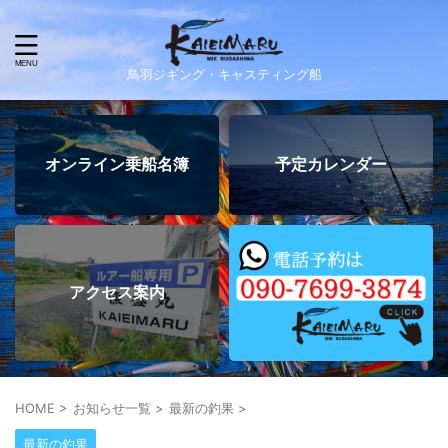
鳥羽ジギング・キャスティング船
オンライン乗船名簿
予定カレンダー
アクセス案内
HOME
>
お知らせ一覧
>
最新の釣果
>
最新の釣果