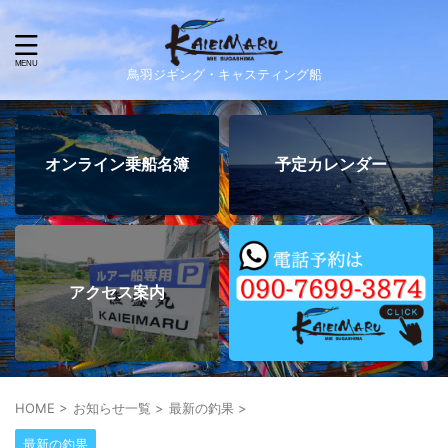
鳥羽ジギング・キャスティング船
オンライン乗船名簿
予定カレンダー
アクセス案内
HOME
>
お知らせ一覧
>
最新の釣果
>
最新の釣果