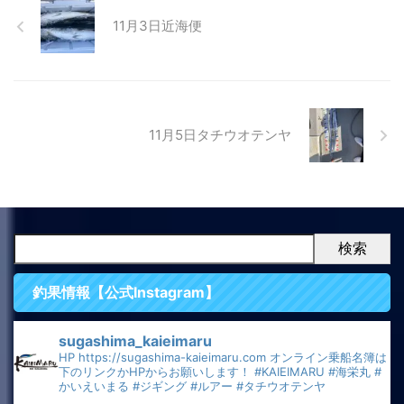
11月3日近海便
11月5日タチウオテンヤ
検索
釣果情報【公式Instagram】
sugashima_kaieimaru
HP
https://sugashima-kaieimaru.com
オンライン乗船名簿は
下のリンクかHPからお願いします！
#KAIEIMARU
#海栄丸
#
かいえいまる
#ジギング
#ルアー
#タチウオテンヤ