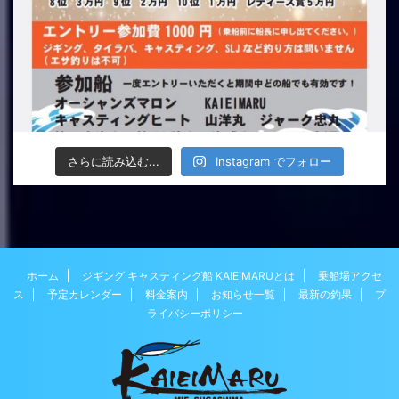
さらに読み込む...
Instagram でフォロー
ホーム
ジギング キャスティング船 KAIEIMARUとは
乗船場アクセ
ス
予定カレンダー
料金案内
お知らせ一覧
最新の釣果
プ
ライバシーポリシー