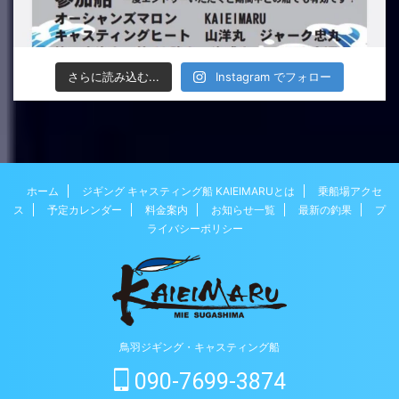
さらに読み込む...
Instagram でフォロー
ホーム
ジギング キャスティング船 KAIEIMARUとは
乗船場アクセ
ス
予定カレンダー
料金案内
お知らせ一覧
最新の釣果
プ
ライバシーポリシー
鳥羽ジギング・キャスティング船
090-7699-3874