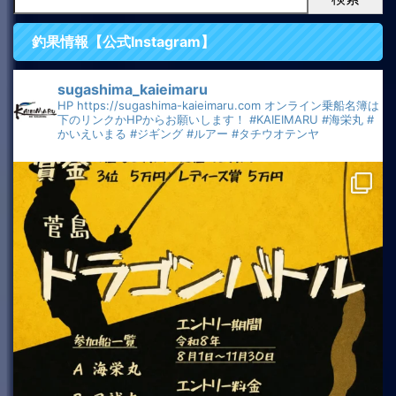
釣果情報【公式Instagram】
sugashima_kaieimaru
HP
https://sugashima-kaieimaru.com
オンライン乗船名簿は
下のリンクかHPからお願いします！
#KAIEIMARU
#海栄丸
#
かいえいまる
#ジギング
#ルアー
#タチウオテンヤ