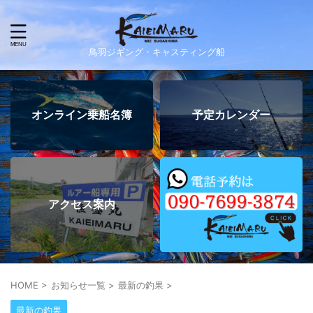
鳥羽ジギング・キャスティング船
オンライン乗船名簿
予定カレンダー
アクセス案内
HOME
>
お知らせ一覧
>
最新の釣果
>
最新の釣果