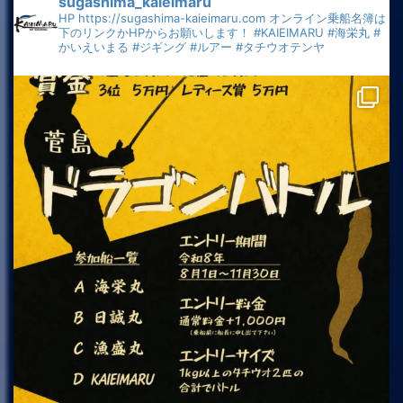
sugashima_kaieimaru
HP
https://sugashima-kaieimaru.com
オンライン乗船名簿は
下のリンクかHPからお願いします！
#KAIEIMARU
#海栄丸
#
かいえいまる
#ジギング
#ルアー
#タチウオテンヤ