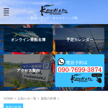
鳥羽ジギング・キャスティング船
オンライン乗船名簿
予定カレンダー
アクセス案内
HOME
>
お知らせ一覧
>
最新の釣果
>
最新の釣果