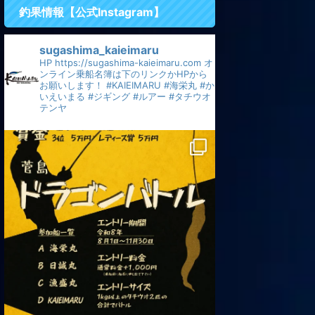
釣果情報【公式Instagram】
sugashima_kaieimaru
HP
https://sugashima-kaieimaru.com
オ
ンライン乗船名簿は下のリンクかHPから
お願いします！
#KAIEIMARU
#海栄丸
#か
いえいまる
#ジギング
#ルアー
#タチウオ
テンヤ