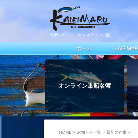
鳥羽ジギング・キャスティング船
ホーム
KAIEIM
オンライン乗船名簿
HOME
>
お知らせ一覧
>
最新の釣果
>