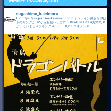
釣果情報【公式Instagram】
sugashima_kaieimaru
HP
https://sugashima-kaieimaru.com
オンライン乗船名簿は
下のリンクかHPからお願いします！
#KAIEIMARU
#海栄丸
#
かいえいまる
#ジギング
#ルアー
#タチウオテンヤ