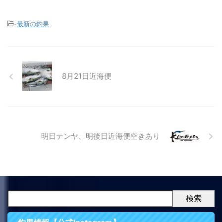
-
最新の釣果
8月21日近海便
明日テンヤ、明後日近海便空きあり
検索