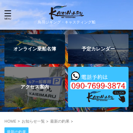
鳥羽ジギング・キャスティング船
オンライン乗船名簿
予定カレンダー
アクセス案内
HOME
>
お知らせ一覧
>
最新の釣果
>
最新の釣果