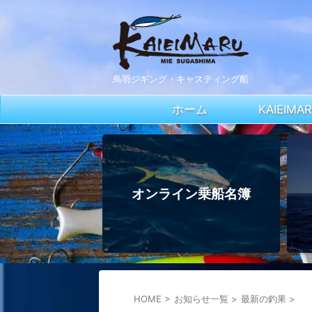
鳥羽ジギング・キャスティング船
ホーム
KAIEIM
オンライン乗船名簿
HOME
>
お知らせ一覧
>
最新の釣果
>