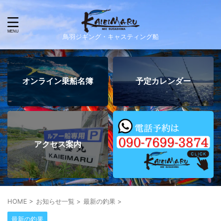
鳥羽ジギング・キャスティング船
オンライン乗船名簿
予定カレンダー
アクセス案内
HOME
>
お知らせ一覧
>
最新の釣果
>
最新の釣果