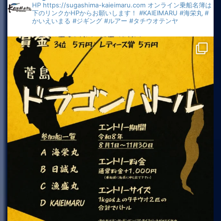
HP
https://sugashima-kaieimaru.com
オンライン乗船名簿は
下のリンクかHPからお願いします！
#KAIEIMARU
#海栄丸
#
かいえいまる
#ジギング
#ルアー
#タチウオテンヤ