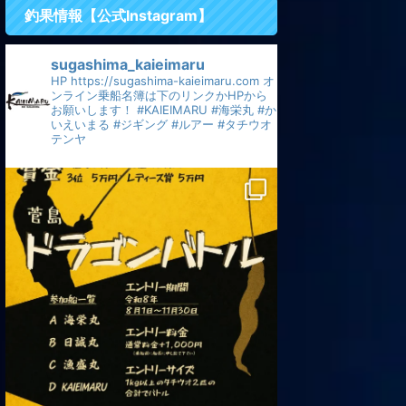
釣果情報【公式Instagram】
sugashima_kaieimaru
HP
https://sugashima-kaieimaru.com
オ
ンライン乗船名簿は下のリンクかHPから
お願いします！
#KAIEIMARU
#海栄丸
#か
いえいまる
#ジギング
#ルアー
#タチウオ
テンヤ