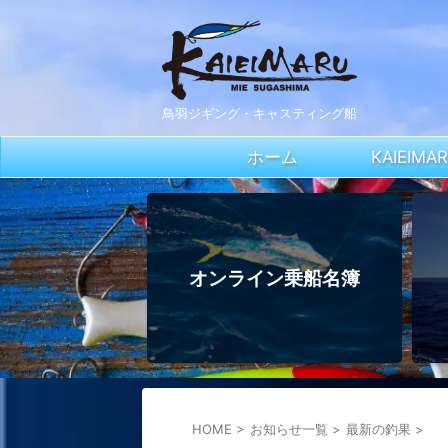
鳥羽ジギング・キャスティング船
ホーム
KAIEIM
オンライン乗船名簿
HOME
>
お知らせ一覧
>
最新の釣果
>