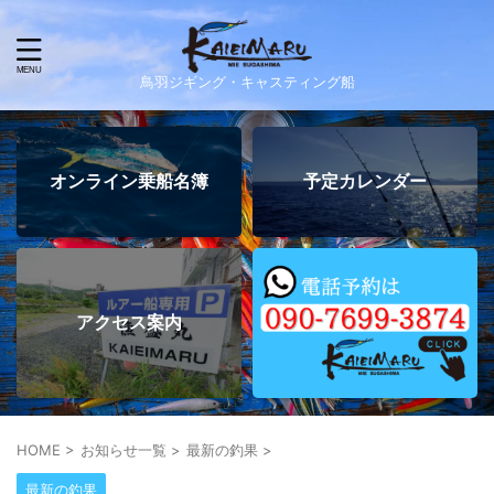
鳥羽ジギング・キャスティング船
オンライン乗船名簿
予定カレンダー
アクセス案内
HOME
>
お知らせ一覧
>
最新の釣果
>
最新の釣果