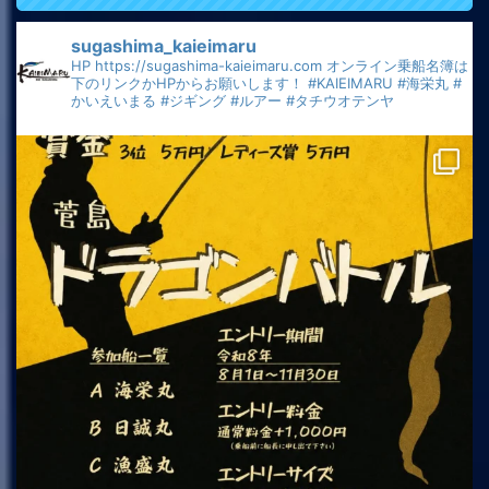
sugashima_kaieimaru
HP
https://sugashima-kaieimaru.com
オンライン乗船名簿は
下のリンクかHPからお願いします！
#KAIEIMARU
#海栄丸
#
かいえいまる
#ジギング
#ルアー
#タチウオテンヤ