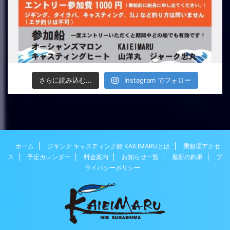
さらに読み込む...
Instagram でフォロー
ホーム
ジギング キャスティング船 KAIEIMARUとは
乗船場アクセ
ス
予定カレンダー
料金案内
お知らせ一覧
最新の釣果
プ
ライバシーポリシー