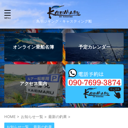
鳥羽ジギング・キャスティング船
オンライン乗船名簿
予定カレンダー
アクセス案内
HOME
>
お知らせ一覧
>
最新の釣果
>
お知らせ一覧
最新の釣果