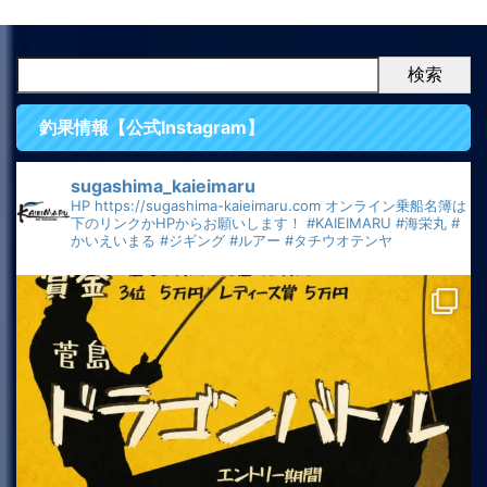
検索
釣果情報【公式Instagram】
sugashima_kaieimaru
HP
https://sugashima-kaieimaru.com
オンライン乗船名簿は
下のリンクかHPからお願いします！
#KAIEIMARU
#海栄丸
#
かいえいまる
#ジギング
#ルアー
#タチウオテンヤ