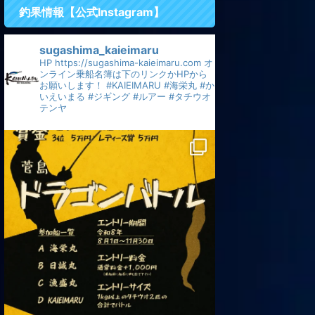
釣果情報【公式Instagram】
sugashima_kaieimaru
HP
https://sugashima-kaieimaru.com
オ
ンライン乗船名簿は下のリンクかHPから
お願いします！
#KAIEIMARU
#海栄丸
#か
いえいまる
#ジギング
#ルアー
#タチウオ
テンヤ