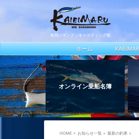
鳥羽ジギング・キャスティング船
ホーム
KAIEIM
オンライン乗船名簿
HOME
>
お知らせ一覧
>
最新の釣果
>